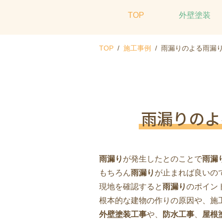
TOP
外壁塗装
TOP
施工事例
雨漏りのよる雨漏
雨漏りのよ
雨漏り
が発生したとのことで
雨漏
もちろん
雨漏り
が止まれば良いの
現地を確認すると
雨漏り
のポイン
根本的な建物の作りの原因や、施
外壁塗装工事
や、
防水工事
、
屋根