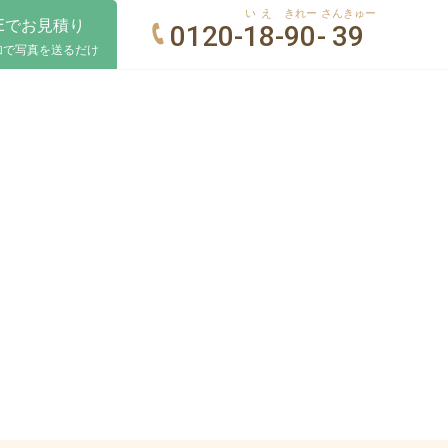
いえ
きれー
さんきゅー
NEでお見積り
0120-
18
-
90
-
39
加で写真を送るだけ